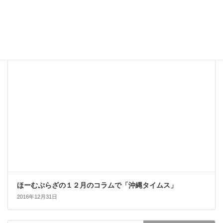
３月 沖縄の結婚式の服装「かりゆしウェア？」
2017年3月2日
司会者の執筆・掲載コラム
ほーむぷらざの１２月のコラムで「沖縄タイムス」
2016年12月31日