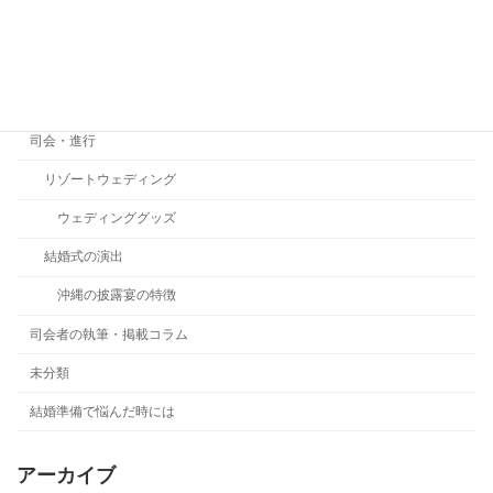
ご縁を頂けた新郎新婦さま
参列者の服装
新郎新婦さんより
司会・進行
リゾートウェディング
ウェディンググッズ
結婚式の演出
沖縄の披露宴の特徴
司会者の執筆・掲載コラム
未分類
結婚準備で悩んだ時には
アーカイブ