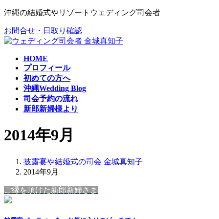
コ
ナ
沖縄の結婚式やリゾートウェディング司会者
ン
ビ
お問合せ・日取り確認
テ
ゲ
ン
ー
ツ
シ
HOME
へ
ョ
プロフィール
ス
ン
初めての方へ
キ
に
沖縄Wedding Blog
ッ
移
司会予約の流れ
プ
動
新郎新婦様より
2014年9月
披露宴や結婚式の司会 金城真知子
2014年9月
ご縁を頂けた新郎新婦さま