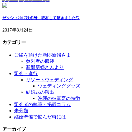
ゼクシィ2017秋冬号 取材して頂きました♡
2017年8月24日
カテゴリー
ご縁を頂けた新郎新婦さま
参列者の服装
新郎新婦さんより
司会・進行
リゾートウェディング
ウェディンググッズ
結婚式の演出
沖縄の披露宴の特徴
司会者の執筆・掲載コラム
未分類
結婚準備で悩んだ時には
アーカイブ