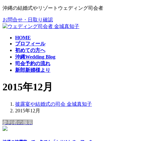
コ
ナ
沖縄の結婚式やリゾートウェディング司会者
ン
ビ
お問合せ・日取り確認
テ
ゲ
ン
ー
ツ
シ
HOME
へ
ョ
プロフィール
ス
ン
初めての方へ
キ
に
沖縄Wedding Blog
ッ
移
司会予約の流れ
プ
動
新郎新婦様より
2015年12月
披露宴や結婚式の司会 金城真知子
2015年12月
参列者の服装