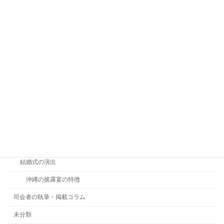
カテゴリー
ご縁を頂けた新郎新婦さま
参列者の服装
新郎新婦さんより
司会・進行
リゾートウェディング
ウェディンググッズ
結婚式の演出
沖縄の披露宴の特徴
司会者の執筆・掲載コラム
未分類