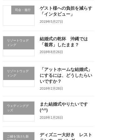
ゲスト様への負担を減らす
司会・進行
「インタビュー」
2019年5月27日
結婚式の乾杯 沖縄では
リゾートウェデ
「着席」したまま？
ィング
2018年8月26日
「アットホームな結婚式」
リゾートウェデ
にするには、どうしたらい
ィング
いですか？
2018年2月28日
また結婚式やりたいです
ウェディンググ
(^^)
ッズ
2018年1月26日
ディズニー大好き レスト
ご縁を頂けた新