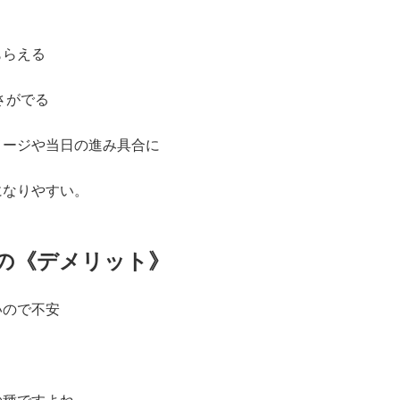
もらえる
さがでる
メージや当日の進み具合に
になりやすい。
の《デメリット》
いので不安