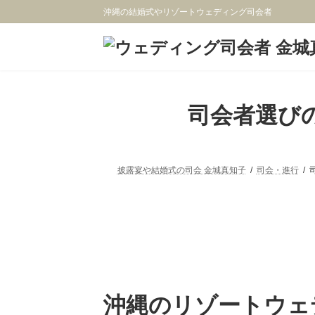
コ
ナ
沖縄の結婚式やリゾートウェディング司会者
ン
ビ
テ
ゲ
ン
ー
ツ
シ
へ
ョ
ス
ン
司会者選びの
キ
に
ッ
移
プ
動
披露宴や結婚式の司会 金城真知子
司会・進行
沖縄のリゾートウェ