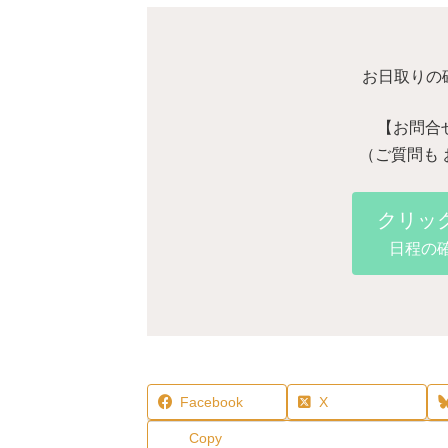
お日取りの確
【お問合
（ご質問も
クリッ
日程の
Facebook
X
Copy