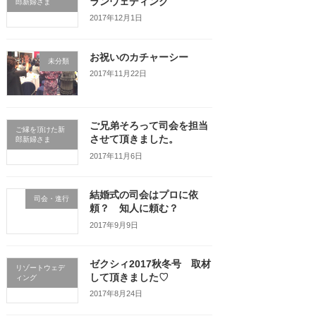
ランウェディング
郎新婦さま
2017年12月1日
お祝いのカチャーシー
未分類
2017年11月22日
ご兄弟そろって司会を担当
ご縁を頂けた新
させて頂きました。
郎新婦さま
2017年11月6日
結婚式の司会はプロに依
司会・進行
頼？ 知人に頼む？
2017年9月9日
ゼクシィ2017秋冬号 取材
リゾートウェデ
して頂きました♡
ィング
2017年8月24日